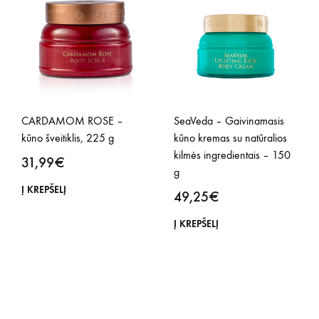
CARDAMOM ROSE –
SeaVeda – Gaivinamasis
kūno šveitiklis, 225 g
kūno kremas su natūralios
kilmės ingredientais – 150
31,99
€
g
Į KREPŠELĮ
49,25
€
Į KREPŠELĮ