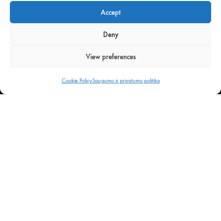
LT16 7180 3000 4346 7137
Accept
AB Artea bankas
Deny
View preferences
Sąlygos ir nuostatos
Saugumo ir privatumo politika
Cookie Policy
Saugumo ir privatumo politika
Dažniausiai užduodami klausimai
Dėl didmenos kreipkitės telefonu
+370 652 30220
arba
info@spaceylon.lt
Mokėjimo būdai:
per Neopay sistemą,