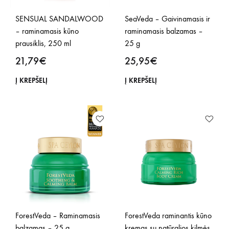
SENSUAL SANDALWOOD
SeaVeda – Gaivinamasis ir
– raminamasis kūno
raminamasis balzamas –
prausiklis, 250 ml
25 g
21,79
€
25,95
€
Į KREPŠELĮ
Į KREPŠELĮ
ForestVeda – Raminamasis
ForestVeda raminantis kūno
balzamas – 25 g
kremas su natūralios kilmės