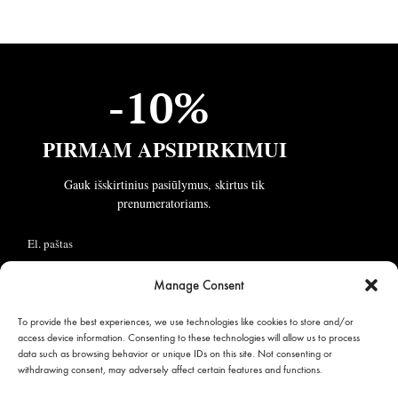
Gauk išskirtinius pasiūlymus, skirtus tik
prenumeratoriams.
Sutinku gauti geriausius pasiūlymus
Daugiau informacijos apie duomenų trakimą peržiūrėkite čia:
GAUTI NUOLAIDĄ
UAB BLIUMEN
Manage Consent
Įm. kodas: 304582857
To provide the best experiences, we use technologies like cookies to store and/or
access device information. Consenting to these technologies will allow us to process
+370 652 30220
data such as browsing behavior or unique IDs on this site. Not consenting or
pardavimai@spaceylon.lt
withdrawing consent, may adversely affect certain features and functions.