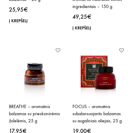
ingredientais – 150 g
25,95
€
49,25
€
Į KREPŠELĮ
Į KREPŠELĮ
BREATHE – aromatinis
FOCUS – aromatinis
balzamas su prieskoninėmis
subalansuojantis balzamas
žolelėmis, 25 g
su augaliniais aliejais, 25 g
17,95
€
19,00
€