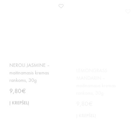
NEROLI JASMINE –
LEMONGRASS
maitinamasis kremas
MANDARIN –
rankoms, 30g
maitinamasis kremas
rankoms, 30g
9,80
€
9,80
€
Į KREPŠELĮ
Į KREPŠELĮ