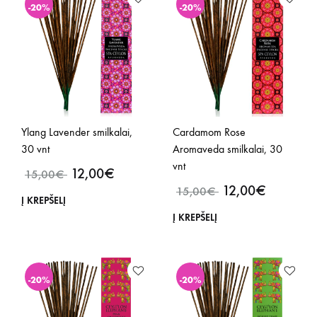
-20%
-20%
Ylang Lavender smilkalai,
Cardamom Rose
30 vnt
Aromaveda smilkalai, 30
vnt
12,00
€
15,00
€
12,00
€
15,00
€
Į KREPŠELĮ
Į KREPŠELĮ
-20%
-20%