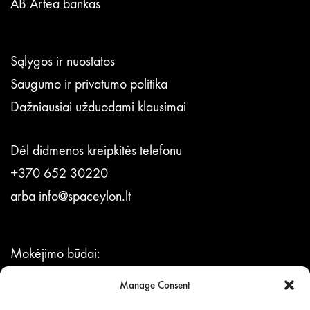
AB Artea bankas
Sąlygos ir nuostatos
Saugumo ir privatumo politika
Dažniausiai užduodami klausimai
Dėl didmenos kreipkitės telefonu
+370 652 30220
arba
info@spaceylon.lt
Mokėjimo būdai:
per Neopay sistemą,
Manage Consent
bankiniu pavedimu.