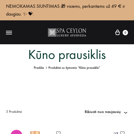
NEMOKAMAS SIUNTIMAS 🎁 visiems, perkantiems už 49 € ir
daugiau. ✨ 💝.
Krepš
0
Kūno prausiklis
Pradžia
Produktai su žymomis “Kūno prausiklis”
Rikiuoti nuo naujausių
5 Produktai