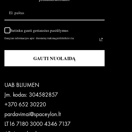
Sutinku gauti geriausius pasiūlymus
Daugiau informacijos apie duomenų trakimą peržiūrėkite čia:
GAUTI NUOLAIDĄ
UAB BLIUMEN
Įm. kodas: 304582857
+370 652 30220
pardavimai@spaceylon.lt
LT16 7180 3000 4346 7137