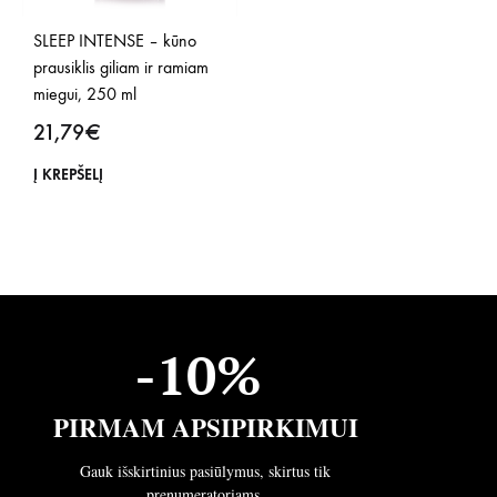
SLEEP INTENSE – kūno
prausiklis giliam ir ramiam
miegui, 250 ml
21,79
€
Į KREPŠELĮ
-10%
PIRMAM APSIPIRKIMUI
Gauk išskirtinius pasiūlymus, skirtus tik
prenumeratoriams.