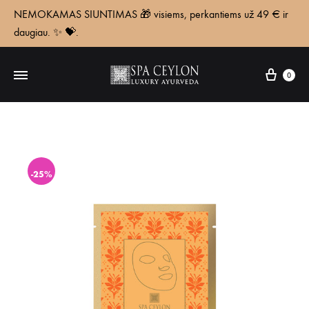
NEMOKAMAS SIUNTIMAS 🎁 visiems, perkantiems už 49 € ir
daugiau. ✨ 💝.
Krepš
0
-25%