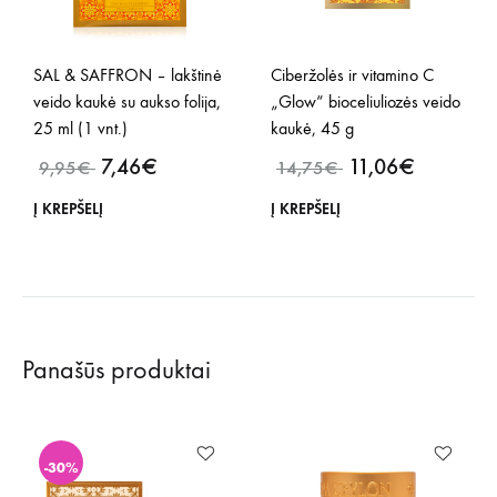
SAL & SAFFRON – lakštinė
Ciberžolės ir vitamino C
veido kaukė su aukso folija,
„Glow“ bioceliuliozės veido
25 ml (1 vnt.)
kaukė, 45 g
7,46
€
11,06
€
9,95
€
14,75
€
Į KREPŠELĮ
Į KREPŠELĮ
Panašūs produktai
-30%