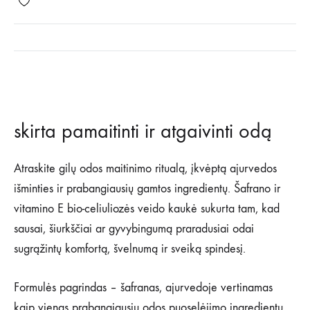
skirta pamaitinti ir atgaivinti odą
Atraskite gilų odos maitinimo ritualą, įkvėptą ajurvedos
išminties ir prabangiausių gamtos ingredientų. Šafrano ir
vitamino E bio-celiuliozės veido kaukė sukurta tam, kad
sausai, šiurkščiai ar gyvybingumą praradusiai odai
sugrąžintų komfortą, švelnumą ir sveiką spindesį.
Formulės pagrindas – šafranas, ajurvedoje vertinamas
kaip vienas prabangiausių odos puoselėjimo ingredientų.