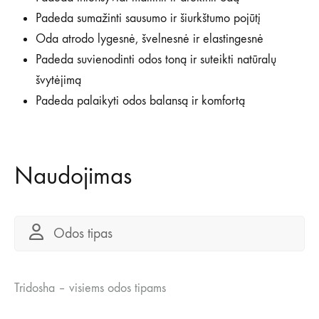
Padeda sumažinti sausumo ir šiurkštumo pojūtį
Oda atrodo lygesnė, švelnesnė ir elastingesnė
Padeda suvienodinti odos toną ir suteikti natūralų
švytėjimą
Padeda palaikyti odos balansą ir komfortą
Naudojimas
Odos tipas
Tridosha – visiems odos tipams