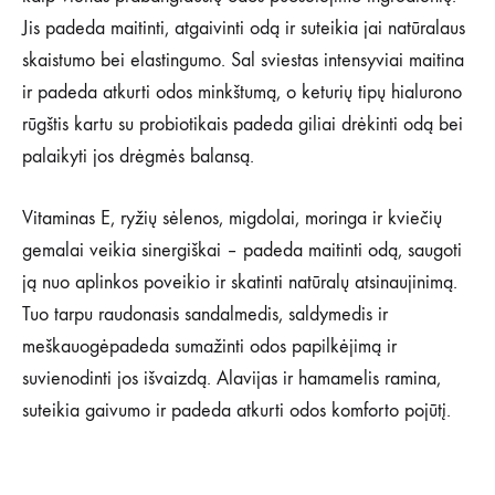
Jis padeda maitinti, atgaivinti odą ir suteikia jai natūralaus
skaistumo bei elastingumo. Sal sviestas intensyviai maitina
ir padeda atkurti odos minkštumą, o keturių tipų hialurono
rūgštis kartu su probiotikais padeda giliai drėkinti odą bei
palaikyti jos drėgmės balansą.
Vitaminas E, ryžių sėlenos, migdolai, moringa ir kviečių
gemalai veikia sinergiškai – padeda maitinti odą, saugoti
ją nuo aplinkos poveikio ir skatinti natūralų atsinaujinimą.
Tuo tarpu raudonasis sandalmedis, saldymedis ir
meškauogėpadeda sumažinti odos papilkėjimą ir
suvienodinti jos išvaizdą. Alavijas ir hamamelis ramina,
suteikia gaivumo ir padeda atkurti odos komforto pojūtį.