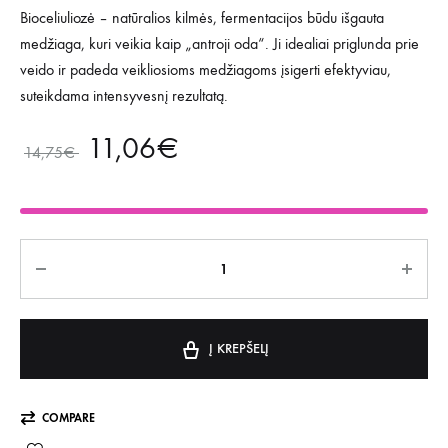
Bioceliuliozė – natūralios kilmės, fermentacijos būdu išgauta
medžiaga, kuri veikia kaip „antroji oda“. Ji idealiai priglunda prie
veido ir padeda veikliosioms medžiagoms įsigerti efektyviau,
suteikdama intensyvesnį rezultatą.
11,06
€
14,75
€
Kiekis
Į KREPŠELĮ
COMPARE