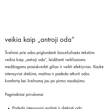
veikia kaip „antroji oda“
Švelniai prie odos priglundanti bioceliuliozės tekstūra
veikia kaip „antroji oda“, leidžianti veikliosioms
medžiagoms prasiskverbti giliau ir veikti efektyviau. Kaukė
intensyviai drėkina, maitina ir padeda atkurti odos
komfortą bei švelnumą jau po pirmo naudojimo.
Pagrindiniai privalumai
Padeda intensyviai maitinti ir drėkinti odą