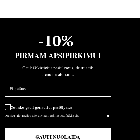
-10%
PIRMAM APSIPIRKIMUI
Gauk išskirtinius pasiūlymus, skirtus tik
prenumeratoriams.
Sutinku gauti geriausius pasiūlymus
Daugiau informacijos apie duomenų trakimą peržiūrėkite čia:
GAUTI NUOLAIDĄ