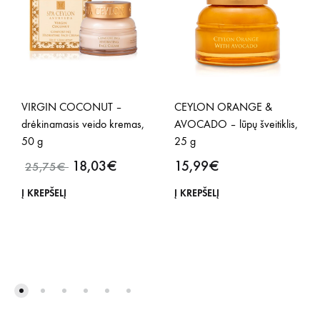
VIRGIN COCONUT –
CEYLON ORANGE &
drėkinamasis veido kremas,
AVOCADO – lūpų šveitiklis,
50 g
25 g
18,03
€
15,99
€
25,75
€
Į KREPŠELĮ
Į KREPŠELĮ