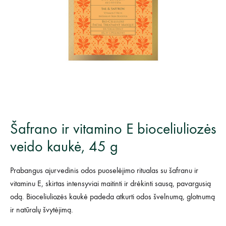
Šafrano ir vitamino E bioceliuliozės
veido kaukė, 45 g
Prabangus ajurvedinis odos puoselėjimo ritualas su šafranu ir
vitaminu E, skirtas intensyviai maitinti ir drėkinti sausą, pavargusią
odą. Bioceliuliozės kaukė padeda atkurti odos švelnumą, glotnumą
ir natūralų švytėjimą.