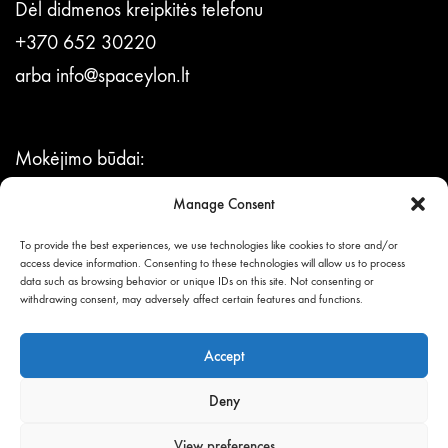
Dėl didmenos kreipkitės telefonu
+370 652 30220
arba
info@spaceylon.lt
Mokėjimo būdai:
per Neopay sistemą,
Manage Consent
bankiniu pavedimu.
To provide the best experiences, we use technologies like cookies to store and/or
access device information. Consenting to these technologies will allow us to process
data such as browsing behavior or unique IDs on this site. Not consenting or
© UAB BLIUMEN,
withdrawing consent, may adversely affect certain features and functions.
visos teisės saugomos.
Accept
Deny
View preferences