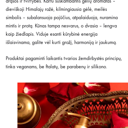
drąsos ir tvirtybės. Kartu suskambantis gėlių aromatas –
dieviškoji Himalajų rožė, kilmingiausia gėlė, meilės
simbolis – subalansuoja pojūčius, atpalaiduoja, nuramina
mintis ir protą. Kūnas tampa nesvarus, o dvasia – lengva
kaip žiedlapis. Viduje esanti kūrybinė energija
išlaisvinama, galite vėl kurti grožį, harmoniją ir jaukumą.
Produktai pagaminti laikantis tvarios žemdirbystės principų,
tinka veganams, be ftalatų, be parabenų ir silikono.