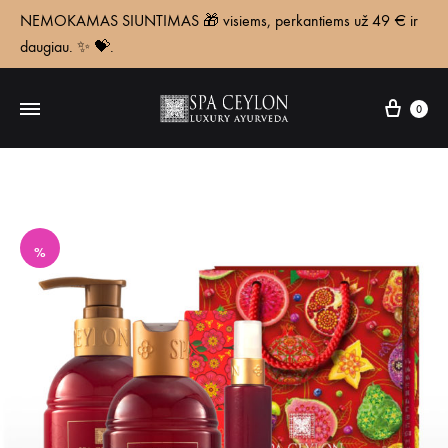
NEMOKAMAS SIUNTIMAS 🎁 visiems, perkantiems už 49 € ir
daugiau. ✨ 💝.
Krepš
0
%