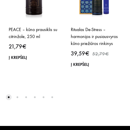
PEACE – kūno prausiklis su
Ritualas De-Stress –
citrinžole, 250 ml
harmonijos ir pusiausvyros
kūno priežiūros rinkinys
21,79
€
39,59
€
52,79
€
Į KREPŠELĮ
Į KREPŠELĮ