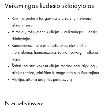
Veiksmingas liūdesio sklaidytojas
Rinkinys praturtintas gaivinančiu žolelių ir eterinių
aliejų mišiniu
Himalajų rožių eterinis aliejus – veiksmingas liūdesio
sklaidytojas
Kardamonas – stiprus afrodiziakas, atskleidžia
moteriškumą, harmonizuoja, šalina nuovargį ir atkuria
jėgas
Šaltai spaustas kokosų aliejus maitina odą, alyvuogių
aliejus ramina, minkština ir saugo odą nuo išsausėjimo
Alavijas atkuria drėgmės pusiausvyrą
Naudojimas