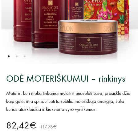
ODĖ MOTERIŠKUMUI – rinkinys
Moteris, kuri moka tinkamai mylėti ir puoselėti save, prasiskleidžia
kaip gėlė, ima spinduliuoti ta subtilia moteriškąja energija, šalia
kurios atsiskleidžia ir kiekvieno vyro vyriškumas.
82,42
€
117,76
€