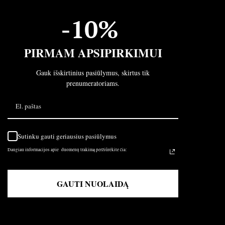
-10%
PIRMAM APSIPIRKIMUI
Gauk išskirtinius pasiūlymus, skirtus tik
prenumeratoriams.
Sutinku gauti geriausius pasiūlymus
Daugiau informacijos apie duomenų trakimą peržiūrėkite čia:
GAUTI NUOLAIDĄ