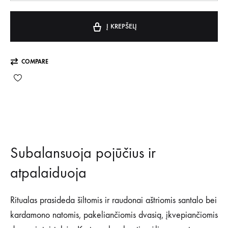
Į KREPŠELĮ
COMPARE
Subalansuoja pojūčius ir
atpalaiduoja
Ritualas prasideda šiltomis ir raudonai aštriomis santalo bei
kardamono natomis, pakeliančiomis dvasią, įkvepiančiomis