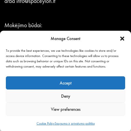
arba
info@spaceylon.lt
Mokėjimo būdai:
per Neopay sistemą,
Manage Consent
bankiniu pavedimu.
To provide the best experiences, we use technologies like cookies to store and/or
access device information. Consenting to these technologies will allow us to process
data such as browsing behavior or unique IDs on this site. Not consenting or
© UAB BLIUMEN,
withdrawing consent, may adversely affect certain features and functions.
visos teisės saugomos.
Accept
Deny
View preferences
Cookie Policy
Saugumo ir privatumo politika