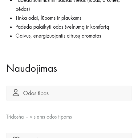
Padeda suminkštinti sausas vietas (lūpas, alkūnes,
pėdas)
Tinka odai, lūpoms ir plaukams
Padeda palaikyti odos švelnumą ir komfortą
Gaivus, energizuojantis citrusų aromatas
Naudojimas
Odos tipas
Tridosha – visiems odos tipams