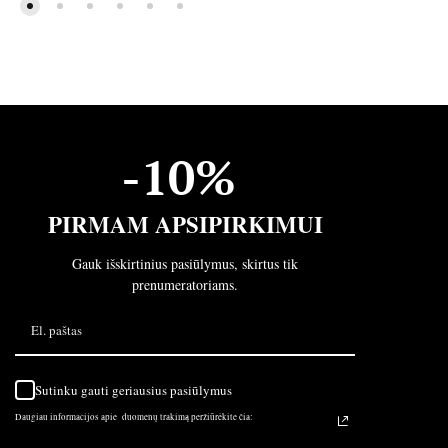
-10%
PIRMAM APSIPIRKIMUI
Gauk išskirtinius pasiūlymus, skirtus tik
prenumeratoriams.
Sutinku gauti geriausius pasiūlymus
Daugiau informacijos apie duomenų trakimą peržiūrėkite čia: