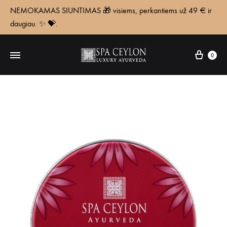
NEMOKAMAS SIUNTIMAS 🎁 visiems, perkantiems už 49 € ir
daugiau. ✨ 💝.
Krepš
0