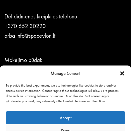
Dėl didmenos kreipkitės telefonu
+370 652 30220
arba
info@spaceylon.lt
Mokėjimo būdai:
per Neopay sistemą,
Manage Consent
bankiniu pavedimu.
To provide the best experiences, we use technologies like cookies to store and/or
access device information. Consenting to these technologies will allow us to process
data such as browsing behavior or unique IDs on this site. Not consenting or
© UAB BLIUMEN,
withdrawing consent, may adversely affect certain features and functions.
visos teisės saugomos.
Accept
Deny