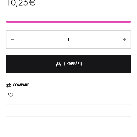
10,25
€
Kiekis
Į KREPŠELĮ
COMPARE