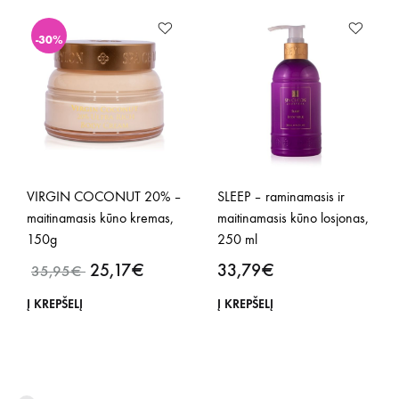
-30%
VIRGIN COCONUT 20% –
SLEEP – raminamasis ir
maitinamasis kūno kremas,
maitinamasis kūno losjonas,
150g
250 ml
25,17
€
33,79
€
35,95
€
Į KREPŠELĮ
Į KREPŠELĮ