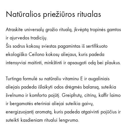
Natūralios priežiūros ritualas
Atraskite universalų grožio ritualą, įkvėptą tropinės gamtos
ir ajurvedos tradicijų.
Šis sodrus kokosų sviestas pagamintas iš sertifikuoto
ekologiško Ceilono kokosų aliejaus, kuris padeda
intensyviai maitinti, minkštinti ir apsaugoti odą bei plaukus.
Turtinga formulė su natūraliu vitaminu E ir augaliniais
aliejais padeda išlaikyti odos drėgmės balansą, suteikia
švelnumo ir komforto pojūtį. Greipfrutų, citrinų, kaffir laimo
ir bergamotės eteriniai aliejai suteikia gaivų,
energizuojantį aromatą, kuris padeda atgaivinti pojūčius ir
suteikti kasdieniam ritualui lengvumo.