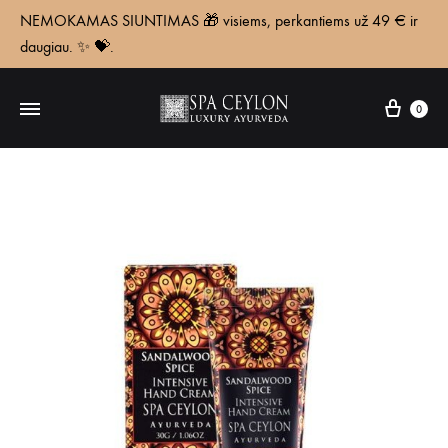
NEMOKAMAS SIUNTIMAS 🎁 visiems, perkantiems už 49 € ir
daugiau. ✨ 💝.
Krepš
0