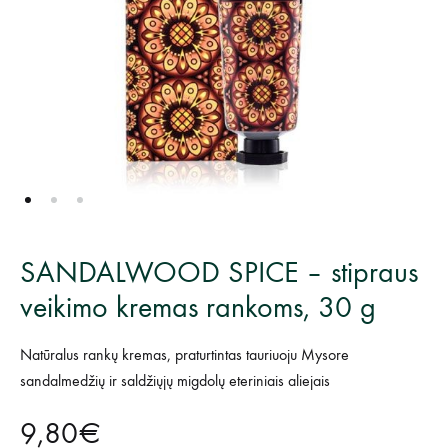
SANDALWOOD SPICE – stipraus
veikimo kremas rankoms, 30 g
Natūralus rankų kremas, praturtintas tauriuoju Mysore
sandalmedžių ir saldžiųjų migdolų eteriniais aliejais
9,80
€