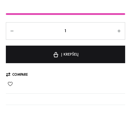
Kiekis
Į KREPŠELĮ
COMPARE