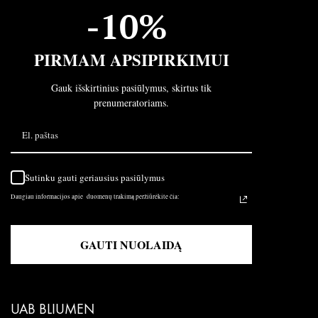
-10%
PIRMAM APSIPIRKIMUI
Gauk išskirtinius pasiūlymus, skirtus tik
prenumeratoriams.
Sutinku gauti geriausius pasiūlymus
Daugiau informacijos apie duomenų trakimą peržiūrėkite čia:
GAUTI NUOLAIDĄ
UAB BLIUMEN