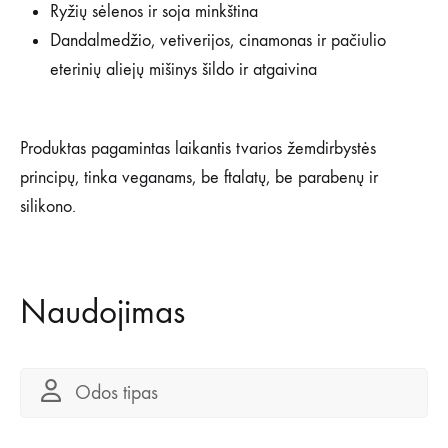
Ryžių sėlenos ir soja minkština
Dandalmedžio, vetiverijos, cinamonas ir pačiulio
eterinių aliejų mišinys šildo ir atgaivina
Produktas pagamintas laikantis tvarios žemdirbystės
principų, tinka veganams, be ftalatų, be parabenų ir
silikono.
Naudojimas
Odos tipas