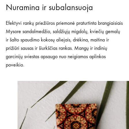
Nuramina ir subalansuoja
Efektyvi rankų priežiūros priemonė praturtinta brangiaisiais
Mysore sandalmedžio, saldžiųjų migdolų, kviečių gemalų
ir šalto spaudimo kokosų aliejais, drėkina, maitina ir
prižiūri sausas ir šiurkščias rankas. Mangų ir indinių
garcinijų sviestas apsaugo nuo neigiamos aplinkos
poveikio.