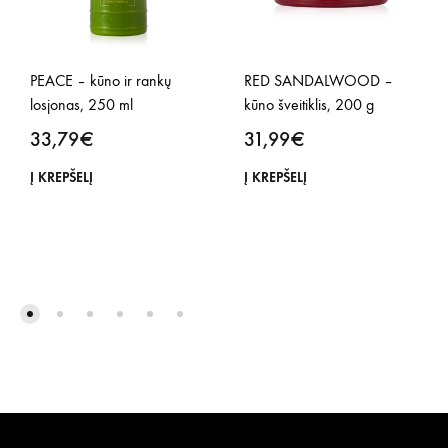
PEACE – kūno ir rankų
RED SANDALWOOD –
losjonas, 250 ml
kūno šveitiklis, 200 g
33,79
€
31,99
€
Į KREPŠELĮ
Į KREPŠELĮ